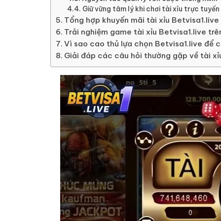
Giữ vững tâm lý khi chơi tài xỉu trực tuyến
Tổng hợp khuyến mãi tài xỉu Betvisa1.liv
Trải nghiệm game tài xỉu Betvisa1.live tr
Vì sao cao thủ lựa chọn Betvisa1.live để
Giải đáp các câu hỏi thường gặp về tài xỉu