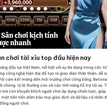
ân chơi tài xỉu top đầu hiện nay
àng đầu tại Việt Nam, nổi bật với sự đa dạng trong các tr
 dụng công nghệ hiện đại để tạo ra giao diện thân thiện, dễ s
Với cam kết mang đến môi trường chơi công bằng, Betvisa1
h chóng, tỷ lệ thưởng cao và các tính năng hỗ trợ tối ưu. T
ủi mà còn khuyến khích người chơi áp dụng chiến lược, giúp
 mật tiên tiến đảm bảo mọi giao dịch và dữ liệu cá nhân 
đồng người chơi.