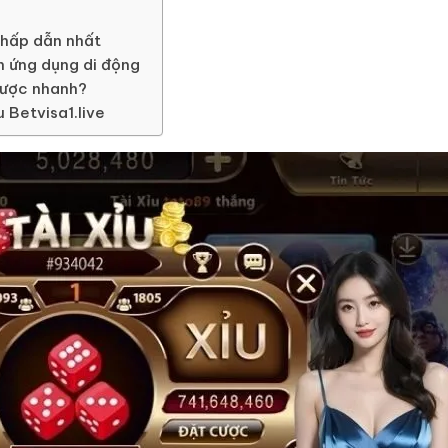
e hấp dẫn nhất
ên ứng dụng di động
 cược nhanh?
 Betvisa1.live