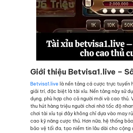
Giới thiệu Betvisa1.live – S
Betvisa1.live
là nền tảng cá cược trực tuyến h
giải trí, đặc biệt là tài xỉu. Nền tảng này sử
dụng, phù hợp cho cả người mới và cao thủ. 
thu hút hàng triệu người chơi nhờ tốc độ nhan
chơi tài xỉu tại đây không chỉ dựa vào may r
cao kỹ năng cược thủ. Hơn nữa, hệ thống bảo
bảo vệ tối đa, tạo niềm tin lâu dài cho cộng 