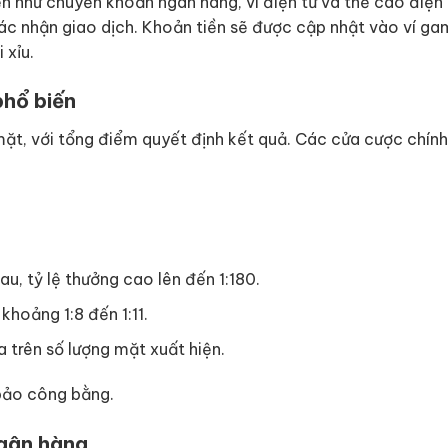
ền như chuyển khoản ngân hàng, ví điện tử và thẻ cào điện 
ác nhận giao dịch. Khoản tiền sẽ được cập nhật vào ví ga
 xỉu.
phổ biến
 mặt, với tổng điểm quyết định kết quả. Các cửa cược chín
u, tỷ lệ thưởng cao lên đến 1:180.
khoảng 1:8 đến 1:11.
a trên số lượng mặt xuất hiện.
bảo công bằng.
ngân hàng