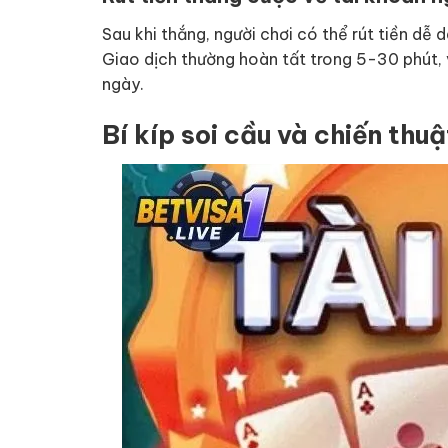
Sau khi thắng, người chơi có thể rút tiền dễ
Giao dịch thường hoàn tất trong 5-30 phút, vớ
ngày.
Bí kíp soi cầu và chiến thuậ