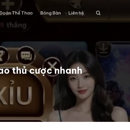
 Đoán Thể Thao
Bóng Bàn
Liên hệ
 cao thủ cược nhanh