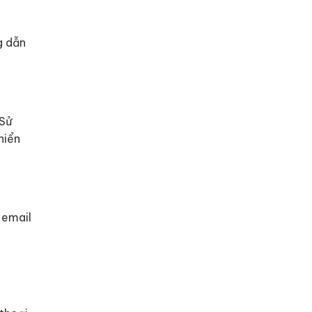
g dẫn
 Sử
hiển
 email