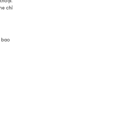
thoại.
me chỉ
h bao