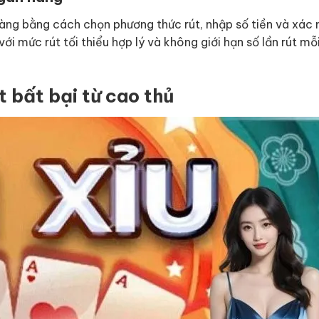
 dàng bằng cách chọn phương thức rút, nhập số tiền và xác 
i mức rút tối thiểu hợp lý và không giới hạn số lần rút mỗ
t bất bại từ cao thủ