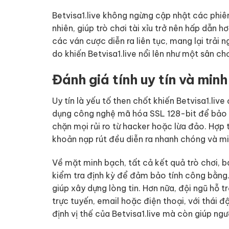
Betvisa1.live không ngừng cập nhật các phi
nhiên, giúp trò chơi tài xỉu trở nên hấp dẫn h
các ván cược diễn ra liên tục, mang lại trải n
do khiến Betvisa1.live nổi lên như một sân c
Đánh giá tính uy tín và min
Uy tín là yếu tố then chốt khiến Betvisa1.li
dụng công nghệ mã hóa SSL 128-bit để bảo vệ
chặn mọi rủi ro từ hacker hoặc lừa đảo. Hợp 
khoản nạp rút đều diễn ra nhanh chóng và mi
Về mặt minh bạch, tất cả kết quả trò chơi, 
kiểm tra định kỳ để đảm bảo tính công bằng. 
giúp xây dựng lòng tin. Hơn nữa, đội ngũ hỗ
trực tuyến, email hoặc điện thoại, với thái 
định vị thế của Betvisa1.live mà còn giúp ngư