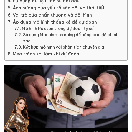
Sử dụng dữ liệu lịch sử đối đầu
Ảnh hưởng của yếu tố sân bãi và thời tiết
Vai trò của chấn thương và đội hình
Áp dụng mô hình thống kê để dự đoán
Mô hình Poisson trong dự đoán tỷ số
Sử dụng Machine Learning để nâng cao độ chính
xác
Kết hợp mô hình với phân tích chuyên gia
Mẹo tránh sai lầm khi dự đoán