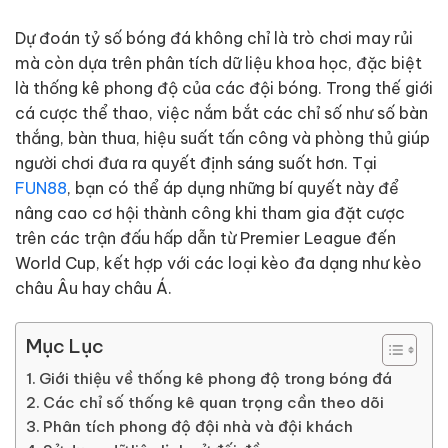
Dự đoán tỷ số bóng đá không chỉ là trò chơi may rủi
mà còn dựa trên phân tích dữ liệu khoa học, đặc biệt
là thống kê phong độ của các đội bóng. Trong thế giới
cá cược thể thao, việc nắm bắt các chỉ số như số bàn
thắng, bàn thua, hiệu suất tấn công và phòng thủ giúp
người chơi đưa ra quyết định sáng suốt hơn. Tại
FUN88
, bạn có thể áp dụng những bí quyết này để
nâng cao cơ hội thành công khi tham gia đặt cược
trên các trận đấu hấp dẫn từ Premier League đến
World Cup, kết hợp với các loại kèo đa dạng như kèo
châu Âu hay châu Á.
Mục Lục
Giới thiệu về thống kê phong độ trong bóng đá
Các chỉ số thống kê quan trọng cần theo dõi
Phân tích phong độ đội nhà và đội khách