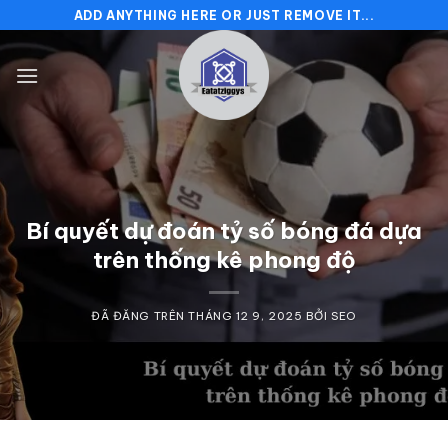
Chuyển
ADD ANYTHING HERE OR JUST REMOVE IT...
đến
nội
dung
Bí quyết dự đoán tỷ số bóng đá dựa
trên thống kê phong độ
ĐÃ ĐĂNG TRÊN
THÁNG 12 9, 2025
BỞI
SEO