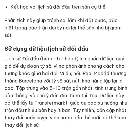
Kết hợp với lịch sử đối đầu trên sân cụ thể.
Phân tích này giúp tránh sai lầm khi đặt cược, đặc
biệt trong các trận derby nơi lợi thế sân nhà bị giảm
sút.
Sử dụng dữ liệu lịch sử đối đầu
Lịch sử đối đầu (head-to-head) là nguồn dữ liệu quý
giá để dự đoán tỷ số, vì nó phản ánh phong cách chơi
tương khắc giữa hai đội. Ví dụ, nếu Real Madrid thường
thắng Barcelona với tỷ số sát nút, khả năng lặp lại là
cao. Tập trung vào 5-10 trận gần nhất, tính trung bình
bàn thắng, và chú ý đến địa điểm thi đấu. Dữ liệu này
có thể lấy từ Transfermarkt, giúp dự báo xu hướng như
trận đấu nhiều bàn hay ít bàn. Tuy nhiên, cần cập nhật
thay đổi huấn luyện viên hoặc cầu thủ mới có thể làm
thay đổi lịch sử.