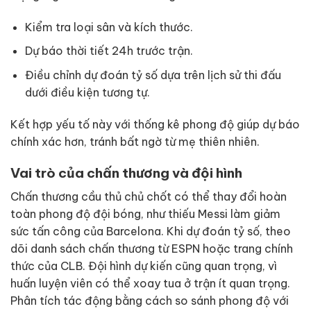
Kiểm tra loại sân và kích thước.
Dự báo thời tiết 24h trước trận.
Điều chỉnh dự đoán tỷ số dựa trên lịch sử thi đấu
dưới điều kiện tương tự.
Kết hợp yếu tố này với thống kê phong độ giúp dự báo
chính xác hơn, tránh bất ngờ từ mẹ thiên nhiên.
Vai trò của chấn thương và đội hình
Chấn thương cầu thủ chủ chốt có thể thay đổi hoàn
toàn phong độ đội bóng, như thiếu Messi làm giảm
sức tấn công của Barcelona. Khi dự đoán tỷ số, theo
dõi danh sách chấn thương từ ESPN hoặc trang chính
thức của CLB. Đội hình dự kiến cũng quan trọng, vì
huấn luyện viên có thể xoay tua ở trận ít quan trọng.
Phân tích tác động bằng cách so sánh phong độ với