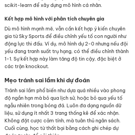
scikit-learn để xây dựng mô hình cá nhân.
Kết hợp mô hình với phân tích chuyên gia
Dù mô hình mạnh mẽ, vẫn cần kết hợp ý kiến chuyên
gia từ Sky Sports để điều chỉnh yếu tố con người như
động lực thi đấu. Ví dụ, mô hình dự 2-0 nhưng nếu đội
yếu đang tranh suất trụ hạng, có thể điều chỉnh thành
1-1. Sự kết hợp này làm tăng độ tin cậy, đặc biệt ở
các trận knockout.
Mẹo tránh sai lầm khi dự đoán
Tránh sai lầm phổ biến như dựa quá nhiều vào phong
độ ngắn hạn mà bỏ qua lịch sử, hoặc bỏ qua yếu tố
ngẫu nhiên trong bóng đá. Luôn đa dạng nguồn dữ
liệu, sử dụng ít nhất 3 trang thống kê để xác nhận.
Không đặt cược cảm tính, mà tuân thủ ngân sách.
Cuối cùng, học từ thất bại bằng cách ghi chép dự