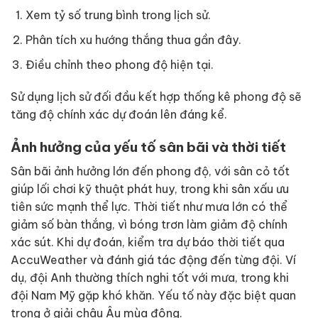
Xem tỷ số trung bình trong lịch sử.
Phân tích xu hướng thắng thua gần đây.
Điều chỉnh theo phong độ hiện tại.
Sử dụng lịch sử đối đầu kết hợp thống kê phong độ sẽ
tăng độ chính xác dự đoán lên đáng kể.
Ảnh hưởng của yếu tố sân bãi và thời tiết
Sân bãi ảnh hưởng lớn đến phong độ, với sân cỏ tốt
giúp lối chơi kỹ thuật phát huy, trong khi sân xấu ưu
tiên sức mạnh thể lực. Thời tiết như mưa lớn có thể
giảm số bàn thắng, vì bóng trơn làm giảm độ chính
xác sút. Khi dự đoán, kiểm tra dự báo thời tiết qua
AccuWeather và đánh giá tác động đến từng đội. Ví
dụ, đội Anh thường thích nghi tốt với mưa, trong khi
đội Nam Mỹ gặp khó khăn. Yếu tố này đặc biệt quan
trọng ở giải châu Âu mùa đông.