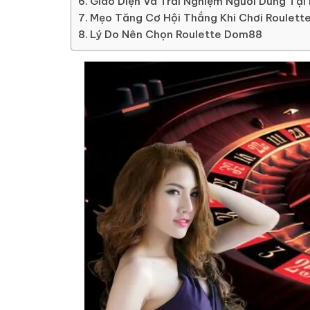
Giao Diện Và Trải Nghiệm Người Dùng Tạ
Mẹo Tăng Cơ Hội Thắng Khi Chơi Roulett
Lý Do Nên Chọn Roulette Dom88