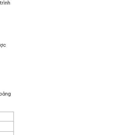
trình
ược
 bảng