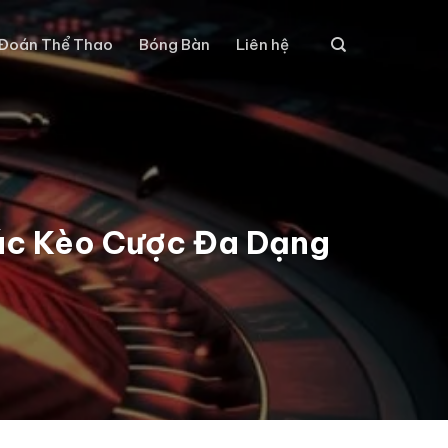
 Đoán Thể Thao
Bóng Bàn
Liên hệ
ác Kèo Cược Đa Dạng