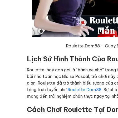
Roulette Dom88 – Quay 
Lịch Sử Hình Thành Của Ro
Roulette, hay còn gọi là “bánh xe nhỏ” trong
bởi nhà toán học Blaise Pascal, trò chơi này
gian, Roulette đã trở thành biểu tượng của 
tảng trực tuyến như
Roulette Dom88
. Sự phá
mang đến trải nghiệm chân thực ngay tại nhà
Cách Chơi Roulette Tại D