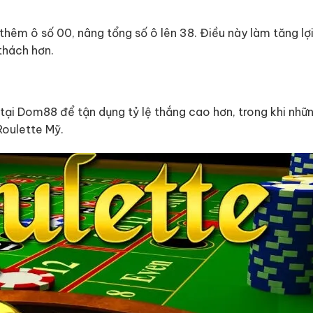
hêm ô số 00, nâng tổng số ô lên 38. Điều này làm tăng lợi
 thách hơn.
 tại Dom88 để tận dụng tỷ lệ thắng cao hơn, trong khi nhữ
Roulette Mỹ.