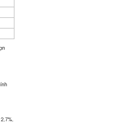
dạn
ính
 2,7%,