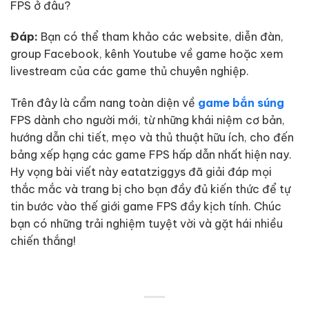
FPS ở đâu?
Đáp:
Bạn có thể tham khảo các website, diễn đàn,
group Facebook, kênh Youtube về game hoặc xem
livestream của các game thủ chuyên nghiệp.
Trên đây là cẩm nang toàn diện về
game bắn súng
FPS dành cho người mới, từ những khái niệm cơ bản,
hướng dẫn chi tiết, mẹo và thủ thuật hữu ích, cho đến
bảng xếp hạng các game FPS hấp dẫn nhất hiện nay.
Hy vọng bài viết này eatatziggys đã giải đáp mọi
thắc mắc và trang bị cho bạn đầy đủ kiến thức để tự
tin bước vào thế giới game FPS đầy kịch tính. Chúc
bạn có những trải nghiệm tuyệt vời và gặt hái nhiều
chiến thắng!