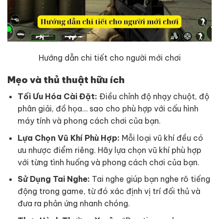
Hướng dẫn chi tiết cho người mới chơi
Mẹo và thủ thuật hữu ích
Tối Ưu Hóa Cài Đặt:
Điều chỉnh độ nhạy chuột, độ
phân giải, đồ họa… sao cho phù hợp với cấu hình
máy tính và phong cách chơi của bạn.
Lựa Chọn Vũ Khí Phù Hợp:
Mỗi loại vũ khí đều có
ưu nhược điểm riêng. Hãy lựa chọn vũ khí phù hợp
với từng tình huống và phong cách chơi của bạn.
Sử Dụng Tai Nghe:
Tai nghe giúp bạn nghe rõ tiếng
động trong game, từ đó xác định vị trí đối thủ và
đưa ra phản ứng nhanh chóng.