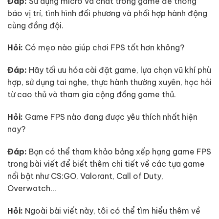
Đáp:
Sử dụng micro và chat trong game để thông
báo vị trí, tình hình đối phương và phối hợp hành động
cùng đồng đội.
Hỏi:
Có mẹo nào giúp chơi FPS tốt hơn không?
Đáp:
Hãy tối ưu hóa cài đặt game, lựa chọn vũ khí phù
hợp, sử dụng tai nghe, thực hành thường xuyên, học hỏi
từ cao thủ và tham gia cộng đồng game thủ.
Hỏi:
Game FPS nào đang được yêu thích nhất hiện
nay?
Đáp:
Bạn có thể tham khảo bảng xếp hạng game FPS
trong bài viết để biết thêm chi tiết về các tựa game
nổi bật như CS:GO, Valorant, Call of Duty,
Overwatch…
Hỏi:
Ngoài bài viết này, tôi có thể tìm hiểu thêm về