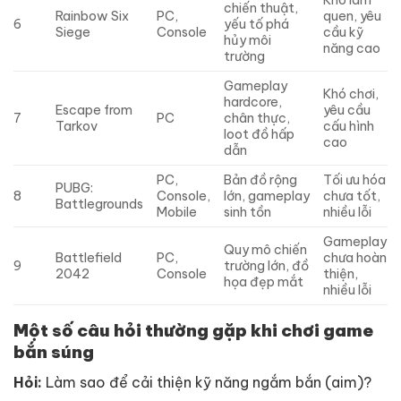
Khó làm
chiến thuật,
Rainbow Six
PC,
quen, yêu
6
yếu tố phá
Siege
Console
cầu kỹ
hủy môi
năng cao
trường
Gameplay
Khó chơi,
hardcore,
Escape from
yêu cầu
7
PC
chân thực,
Tarkov
cấu hình
loot đồ hấp
cao
dẫn
PC,
Bản đồ rộng
Tối ưu hóa
PUBG:
8
Console,
lớn, gameplay
chưa tốt,
Battlegrounds
Mobile
sinh tồn
nhiều lỗi
Gameplay
Quy mô chiến
Battlefield
PC,
chưa hoàn
9
trường lớn, đồ
2042
Console
thiện,
họa đẹp mắt
nhiều lỗi
Một số câu hỏi thường gặp khi chơi game
bắn súng
Hỏi:
Làm sao để cải thiện kỹ năng ngắm bắn (aim)?