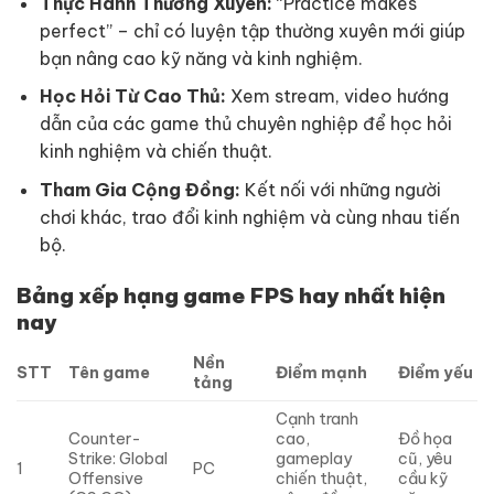
Thực Hành Thường Xuyên:
“Practice makes
perfect” – chỉ có luyện tập thường xuyên mới giúp
bạn nâng cao kỹ năng và kinh nghiệm.
Học Hỏi Từ Cao Thủ:
Xem stream, video hướng
dẫn của các game thủ chuyên nghiệp để học hỏi
kinh nghiệm và chiến thuật.
Tham Gia Cộng Đồng:
Kết nối với những người
chơi khác, trao đổi kinh nghiệm và cùng nhau tiến
bộ.
Bảng xếp hạng game FPS hay nhất hiện
nay
Nền
STT
Tên game
Điểm mạnh
Điểm yếu
tảng
Cạnh tranh
Counter-
cao,
Đồ họa
Strike: Global
gameplay
cũ, yêu
1
PC
Offensive
chiến thuật,
cầu kỹ