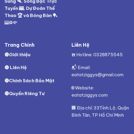
Súng
🔫,
Sòng Bạc Trực
Tuyến
🎰,
Dự Đoán Thể
Thao
🏆 và
Bóng Bàn
🏓
.
🎰⚽💸
Trang Chính
Liên Hệ
🔴
Giới thiệu
☎️ Hotline: 0328875545
🔴
Liên Hệ
📬 Email:
eatatziggys@gmail.com
🔴
Chính Sách Bảo Mật
🌐 Website:
🔴
Quyền Riêng Tư
eatatziggys.com
🏢 Địa chỉ: 33Tỉnh Lộ, Quận
Bình Tân, TP Hồ Chí Minh