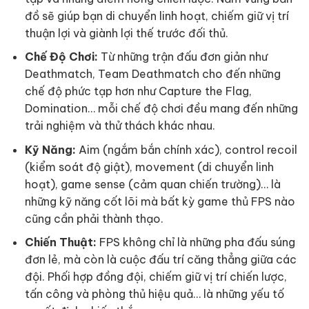
đồ sẽ giúp bạn di chuyển linh hoạt, chiếm giữ vị trí
thuận lợi và giành lợi thế trước đối thủ.
Chế Độ Chơi:
Từ những trận đấu đơn giản như
Deathmatch, Team Deathmatch cho đến những
chế độ phức tạp hơn như Capture the Flag,
Domination… mỗi chế độ chơi đều mang đến những
trải nghiệm và thử thách khác nhau.
Kỹ Năng:
Aim (ngắm bắn chính xác), control recoil
(kiểm soát độ giật), movement (di chuyển linh
hoạt), game sense (cảm quan chiến trường)… là
những kỹ năng cốt lõi mà bất kỳ game thủ FPS nào
cũng cần phải thành thạo.
Chiến Thuật:
FPS không chỉ là những pha đấu súng
đơn lẻ, mà còn là cuộc đấu trí căng thẳng giữa các
đội. Phối hợp đồng đội, chiếm giữ vị trí chiến lược,
tấn công và phòng thủ hiệu quả… là những yếu tố