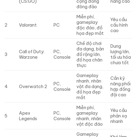
(CS:GO)
cộng đồng
năng cao
đông đảo
Miễn phí,
Yêu cầu
gameplay
2
Valorant
PC
cấu hình
độc đáo, đồ
cao
họa đẹp mắt
Chế độ chơi
Dung
đa dạng, bản
Call of Duty:
PC,
lượng lớn,
3
đồ rộng lớn,
Warzone
Console
tối ưu hóa
đồ họa chân
chưa tốt
thực
Gameplay
Cần kỹ
nhanh, nhân
PC,
năng phối
4
Overwatch 2
vật đa dạng,
Console
hợp đồng
đồ họa đẹp
đội cao
mắt
Miễn phí,
Yêu cầu
Apex
PC,
gameplay
5
phản xạ
Legends
Console
nhanh, nhân
nhanh
vật độc đáo
Gameplay