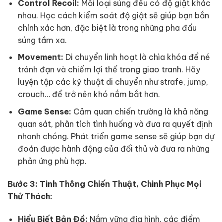
Control Recoil:
Mỗi loại súng đều có độ giật khác
nhau. Học cách kiểm soát độ giật sẽ giúp bạn bắn
chính xác hơn, đặc biệt là trong những pha đấu
súng tầm xa.
Movement:
Di chuyển linh hoạt là chìa khóa để né
tránh đạn và chiếm lợi thế trong giao tranh. Hãy
luyện tập các kỹ thuật di chuyển như strafe, jump,
crouch… để trở nên khó nắm bắt hơn.
Game Sense:
Cảm quan chiến trường là khả năng
quan sát, phân tích tình huống và đưa ra quyết định
nhanh chóng. Phát triển game sense sẽ giúp bạn dự
đoán được hành động của đối thủ và đưa ra những
phản ứng phù hợp.
Bước 3: Tinh Thông Chiến Thuật, Chinh Phục Mọi
Thử Thách:
Hiểu Biết Bản Đồ:
Nắm vững địa hình, các điểm