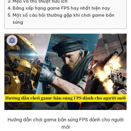
Mẹo và thủ thuật hữu ích
Bảng xếp hạng game FPS hay nhất hiện nay
Một số câu hỏi thường gặp khi chơi game bắn
súng
Hướng dẫn chơi game bắn súng FPS dành cho người
mới