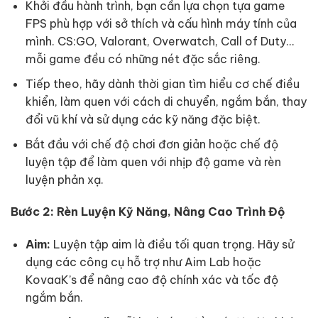
Khởi đầu hành trình, bạn cần lựa chọn tựa game
FPS phù hợp với sở thích và cấu hình máy tính của
mình. CS:GO, Valorant, Overwatch, Call of Duty…
mỗi game đều có những nét đặc sắc riêng.
Tiếp theo, hãy dành thời gian tìm hiểu cơ chế điều
khiển, làm quen với cách di chuyển, ngắm bắn, thay
đổi vũ khí và sử dụng các kỹ năng đặc biệt.
Bắt đầu với chế độ chơi đơn giản hoặc chế độ
luyện tập để làm quen với nhịp độ game và rèn
luyện phản xạ.
Bước 2: Rèn Luyện Kỹ Năng, Nâng Cao Trình Độ
Aim:
Luyện tập aim là điều tối quan trọng. Hãy sử
dụng các công cụ hỗ trợ như Aim Lab hoặc
KovaaK’s để nâng cao độ chính xác và tốc độ
ngắm bắn.