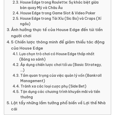
House Edge trong Roulette: Sự khác biệt giữa
bàn quay Mỹ và Châu Âu
House Edge trong Game Slot & Video Poker
House Edge trong Tài Xỉu (Sic Bo) và Craps (Xí
ngầu)
Ảnh hưởng thực tế của House Edge đến túi tiền
người chơi
5 Chiến lược thông minh để giảm thiểu tác động
của House Edge
Lựa chọn trò chơi có House Edge thấp nhất
(Bảng so sánh)
Áp dụng chiến lược chơi tối ưu (Basic Strategy,
…)
Tầm quan trọng của việc quản lý vốn (Bankroll
Management)
Tránh xa các loại cược phụ (Side Bet)
Tận dụng các chương trình khuyến mãi và tiền
thưởng
Lật tẩy những lầm tưởng phổ biến về Lợi thế Nhà
cái