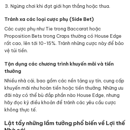
Ngừng chơi khi đạt giới hạn thắng hoặc thua.
Tránh xa các loại cược phụ (Side Bet)
Các cược phụ như Tie trong Baccarat hoặc
Proposition Bets trong Craps thường có House Edge
rất cao, lên tới 10-15%. Tránh những cược này để bảo
vệ túi tiền.
Tận dụng các chương trình khuyến mãi và tiền
thưởng
Nhiều nhà cái, bao gồm các nền tảng uy tín, cung cấp
khuyến mãi như hoàn tiền hoặc tiền thưởng. Những ưu
đãi này có thể bù đắp phần nào House Edge, nhưng
hãy đọc kỹ điều khoản để tránh các yêu cầu cược
không thực tế.
Lật tẩy những lầm tưởng phổ biến về Lợi thế