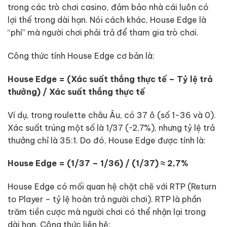
trong các trò chơi casino, đảm bảo nhà cái luôn có
lợi thế trong dài hạn. Nói cách khác, House Edge là
“phí” mà người chơi phải trả để tham gia trò chơi.
Công thức tính House Edge cơ bản là:
House Edge = (Xác suất thắng thực tế – Tỷ lệ trả
thưởng) / Xác suất thắng thực tế
Ví dụ, trong roulette châu Âu, có 37 ô (số 1-36 và 0).
Xác suất trúng một số là 1/37 (~2,7%), nhưng tỷ lệ trả
thưởng chỉ là 35:1. Do đó, House Edge được tính là:
House Edge = (1/37 – 1/36) / (1/37) ≈ 2,7%
House Edge có mối quan hệ chặt chẽ với RTP (Return
to Player – tỷ lệ hoàn trả người chơi). RTP là phần
trăm tiền cược mà người chơi có thể nhận lại trong
dài hạn. Công thức liên hệ: