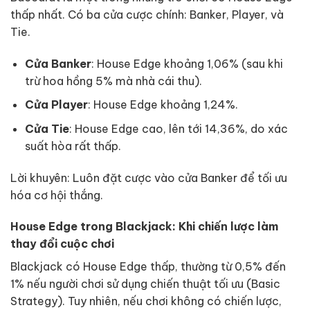
thấp nhất. Có ba cửa cược chính: Banker, Player, và
Tie.
Cửa Banker
: House Edge khoảng 1,06% (sau khi
trừ hoa hồng 5% mà nhà cái thu).
Cửa Player
: House Edge khoảng 1,24%.
Cửa Tie
: House Edge cao, lên tới 14,36%, do xác
suất hòa rất thấp.
Lời khuyên: Luôn đặt cược vào cửa Banker để tối ưu
hóa cơ hội thắng.
House Edge trong Blackjack: Khi chiến lược làm
thay đổi cuộc chơi
Blackjack có House Edge thấp, thường từ 0,5% đến
1% nếu người chơi sử dụng chiến thuật tối ưu (Basic
Strategy). Tuy nhiên, nếu chơi không có chiến lược,