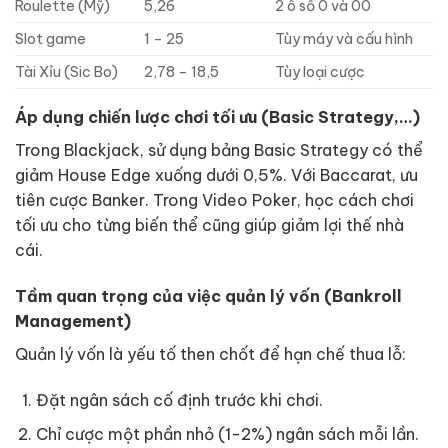
Roulette (Mỹ)
5,26
2 ô số 0 và 00
Slot game
1 – 25
Tùy máy và cấu hình
Tài Xỉu (Sic Bo)
2,78 – 18,5
Tùy loại cược
Áp dụng chiến lược chơi tối ưu (Basic Strategy,…)
Trong Blackjack, sử dụng bảng Basic Strategy có thể
giảm House Edge xuống dưới 0,5%. Với Baccarat, ưu
tiên cược Banker. Trong Video Poker, học cách chơi
tối ưu cho từng biến thể cũng giúp giảm lợi thế nhà
cái.
Tầm quan trọng của việc quản lý vốn (Bankroll
Management)
Quản lý vốn là yếu tố then chốt để hạn chế thua lỗ:
Đặt ngân sách cố định trước khi chơi.
Chỉ cược một phần nhỏ (1-2%) ngân sách mỗi lần.