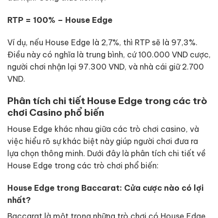
RTP = 100% – House Edge
Ví dụ, nếu House Edge là 2,7%, thì RTP sẽ là 97,3%.
Điều này có nghĩa là trung bình, cứ 100.000 VND cược,
người chơi nhận lại 97.300 VND, và nhà cái giữ 2.700
VND.
Phân tích chi tiết House Edge trong các trò
chơi Casino phổ biến
House Edge khác nhau giữa các trò chơi casino, và
việc hiểu rõ sự khác biệt này giúp người chơi đưa ra
lựa chọn thông minh. Dưới đây là phân tích chi tiết về
House Edge trong các trò chơi phổ biến:
House Edge trong Baccarat: Cửa cược nào có lợi
nhất?
Baccarat là một trong những trò chơi có House Edge