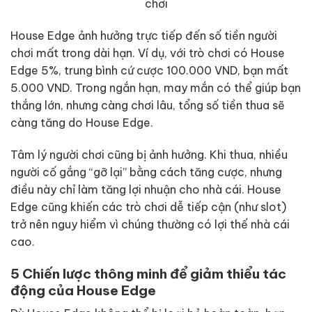
chơi
House Edge ảnh hưởng trực tiếp đến số tiền người
chơi mất trong dài hạn. Ví dụ, với trò chơi có House
Edge 5%, trung bình cứ cược 100.000 VND, bạn mất
5.000 VND. Trong ngắn hạn, may mắn có thể giúp bạn
thắng lớn, nhưng càng chơi lâu, tổng số tiền thua sẽ
càng tăng do House Edge.
Tâm lý người chơi cũng bị ảnh hưởng. Khi thua, nhiều
người cố gắng “gỡ lại” bằng cách tăng cược, nhưng
điều này chỉ làm tăng lợi nhuận cho nhà cái. House
Edge cũng khiến các trò chơi dễ tiếp cận (như slot)
trở nên nguy hiểm vì chúng thường có lợi thế nhà cái
cao.
5 Chiến lược thông minh để giảm thiểu tác
động của House Edge