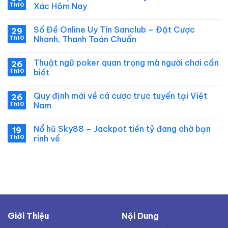
Th10
Xác Hôm Nay
Số Đề Online Uy Tín Sanclub – Đặt Cược
29
Th10
Nhanh, Thanh Toán Chuẩn
Thuật ngữ poker quan trọng mà người chơi cần
26
Th10
biết
Quy định mới về cá cược trực tuyến tại Việt
26
Th10
Nam
Nổ hũ Sky88 – Jackpot tiền tỷ đang chờ bạn
19
Th10
rinh về
Giới Thiệu
Nội Dung