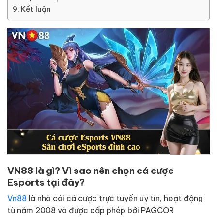
Kết luận
VN88 là gì? Vì sao nên chọn cá cược
Esports tại đây?
Vn88
là nhà cái cá cược trực tuyến uy tín, hoạt động
từ năm 2008 và được cấp phép bởi PAGCOR