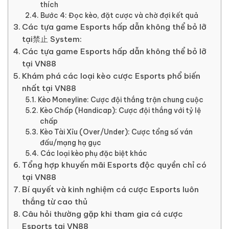
thích
Bước 4: Đọc kèo, đặt cược và chờ đợi kết quả
Các tựa game Esports hấp dẫn không thể bỏ lỡ
tại禁止 System:
Các tựa game Esports hấp dẫn không thể bỏ lỡ
tại VN88
Khám phá các loại kèo cược Esports phổ biến
nhất tại VN88
Kèo Moneyline: Cược đội thắng trận chung cuộc
Kèo Chấp (Handicap): Cược đội thắng với tỷ lệ
chấp
Kèo Tài Xỉu (Over/Under): Cược tổng số ván
đấu/mạng hạ gục
Các loại kèo phụ đặc biệt khác
Tổng hợp khuyến mãi Esports độc quyền chỉ có
tại VN88
Bí quyết và kinh nghiệm cá cược Esports luôn
thắng từ cao thủ
Câu hỏi thường gặp khi tham gia cá cược
Esports tại VN88