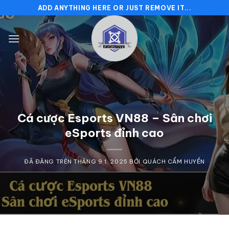
Chuyển
ADD ANYTHING HERE OR JUST REMOVE IT...
đến
nội
dung
Cá cược Esports VN88 – Sân chơi
eSports đỉnh cao
ĐÃ ĐĂNG TRÊN
THÁNG 9 1, 2025
BỞI
QUÁCH CẨM HUYỀN