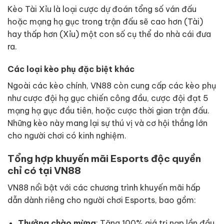
Kèo Tài Xỉu là loại cược dự đoán tổng số ván đấu
hoặc mạng hạ gục trong trận đấu sẽ cao hơn (Tài)
hay thấp hơn (Xỉu) một con số cụ thể do nhà cái đưa
ra.
Các loại kèo phụ đặc biệt khác
Ngoài các kèo chính, VN88 còn cung cấp các kèo phụ
như cược đội hạ gục chiến công đầu, cược đội đạt 5
mạng hạ gục đầu tiên, hoặc cược thời gian trận đấu.
Những kèo này mang lại sự thú vị và cơ hội thắng lớn
cho người chơi có kinh nghiệm.
Tổng hợp khuyến mãi Esports độc quyền
chỉ có tại VN88
VN88 nổi bật với các chương trình khuyến mãi hấp
dẫn dành riêng cho người chơi Esports, bao gồm:
Thưởng chào mừng
: Tặng 100% giá trị nạp lần đầu