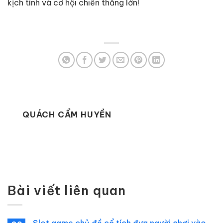
kịch tính và cơ hội chiến thắng lớn!
QUÁCH CẨM HUYỀN
Bài viết liên quan
Slot game chủ đề cổ tích đưa người chơi vào