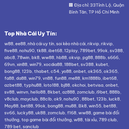
🏢 Địa chỉ: 33Tỉnh Lộ, Quận
Bình Tân, TP Hồ Chí Minh
Top Nhà Cái Uy Tín:
w88
,
ee88
,
nhà cái uy tín
,
soi kèo nhà cái
,
rikvip
,
rikvip
,
five88
,
nohu90
,
tk88
,
ibet68
,
12play
,
789bet
,
99ok
,
sv388
,
abc8
,
78win
,
bk8
,
ww88
,
hb88
,
okvip
,
pg88
,
888b
,
s666
,
69vn
,
xin88
,
win79
,
xocdia88
,
188bet
,
sv388
,
kubet
,
bong88
,
123b
,
thabet
,
c54
,
yo88
,
onbet
,
ok365
,
ok365
,
fa88
,
da88
,
win79
,
vn88
,
fun88
,
me88
,
km1888b
,
ibet68
,
azbet88
,
typhu88
,
loto188
,
bj88
,
okchoi
,
betvisa
,
onbet
,
sv88
,
winvn
,
hello88
,
8kbet
,
az888
,
zomclub
,
i9bet
,
888b
,
v8club
,
mayclub
,
88clb
,
ok9
,
nohu90
,
88bet
,
123b
,
luck8
,
May88
,
bet88
,
99ok
,
bong88
,
mu88
,
Bk8
,
win55
,
bet88
,
sv66
,
lucky88
,
uk88
,
zomclub
,
f168
,
ww88
,
game bài đổi
thưởng
,
top game bài đổi thưởng
,
w88
,
tài xỉu
,
789 club
,
789 bet
,
sanclub