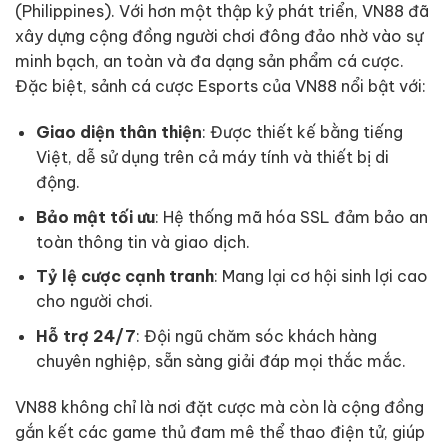
(Philippines). Với hơn một thập kỷ phát triển, VN88 đã
xây dựng cộng đồng người chơi đông đảo nhờ vào sự
minh bạch, an toàn và đa dạng sản phẩm cá cược.
Đặc biệt, sảnh cá cược Esports của VN88 nổi bật với:
Giao diện thân thiện
: Được thiết kế bằng tiếng
Việt, dễ sử dụng trên cả máy tính và thiết bị di
động.
Bảo mật tối ưu
: Hệ thống mã hóa SSL đảm bảo an
toàn thông tin và giao dịch.
Tỷ lệ cược cạnh tranh
: Mang lại cơ hội sinh lợi cao
cho người chơi.
Hỗ trợ 24/7
: Đội ngũ chăm sóc khách hàng
chuyên nghiệp, sẵn sàng giải đáp mọi thắc mắc.
VN88 không chỉ là nơi đặt cược mà còn là cộng đồng
gắn kết các game thủ đam mê thể thao điện tử, giúp