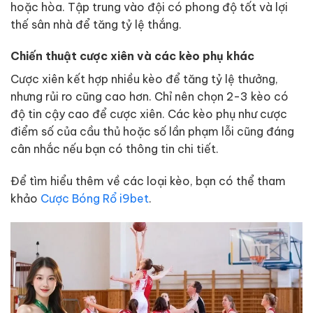
hoặc hòa. Tập trung vào đội có phong độ tốt và lợi
thế sân nhà để tăng tỷ lệ thắng.
Chiến thuật cược xiên và các kèo phụ khác
Cược xiên kết hợp nhiều kèo để tăng tỷ lệ thưởng,
nhưng rủi ro cũng cao hơn. Chỉ nên chọn 2-3 kèo có
độ tin cậy cao để cược xiên. Các kèo phụ như cược
điểm số của cầu thủ hoặc số lần phạm lỗi cũng đáng
cân nhắc nếu bạn có thông tin chi tiết.
Để tìm hiểu thêm về các loại kèo, bạn có thể tham
khảo
Cược Bóng Rổ i9bet
.