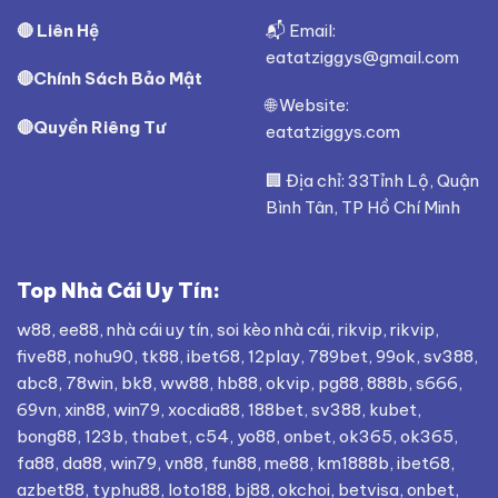
🔴
Liên Hệ
📬 Email:
eatatziggys@gmail.com
🔴
Chính Sách Bảo Mật
🌐 Website:
🔴
Quyền Riêng Tư
eatatziggys.com
🏢 Địa chỉ: 33Tỉnh Lộ, Quận
Bình Tân, TP Hồ Chí Minh
Top Nhà Cái Uy Tín:
w88
,
ee88
,
nhà cái uy tín
,
soi kèo nhà cái
,
rikvip
,
rikvip
,
five88
,
nohu90
,
tk88
,
ibet68
,
12play
,
789bet
,
99ok
,
sv388
,
abc8
,
78win
,
bk8
,
ww88
,
hb88
,
okvip
,
pg88
,
888b
,
s666
,
69vn
,
xin88
,
win79
,
xocdia88
,
188bet
,
sv388
,
kubet
,
bong88
,
123b
,
thabet
,
c54
,
yo88
,
onbet
,
ok365
,
ok365
,
fa88
,
da88
,
win79
,
vn88
,
fun88
,
me88
,
km1888b
,
ibet68
,
azbet88
,
typhu88
,
loto188
,
bj88
,
okchoi
,
betvisa
,
onbet
,