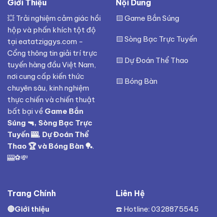
Giới Thiệu
Nội Dung
💥 Trải nghiệm cảm giác hồi
🟨
Game Bắn Súng
hộp và phấn khích tột độ
🟨
Sòng Bạc Trực Tuyến
tại eatatziggys.com -
Cổng thông tin giải trí trực
🟨
Dự Đoán Thể Thao
tuyến hàng đầu Việt Nam,
nơi cung cấp kiến thức
🟨
Bóng Bàn
chuyên sâu, kinh nghiệm
thực chiến và chiến thuật
bất bại về
Game Bắn
Súng
🔫,
Sòng Bạc Trực
Tuyến
🎰,
Dự Đoán Thể
Thao
🏆 và
Bóng Bàn
🏓
.
🎰⚽💸
Trang Chính
Liên Hệ
🔴
Giới thiệu
☎️ Hotline: 0328875545