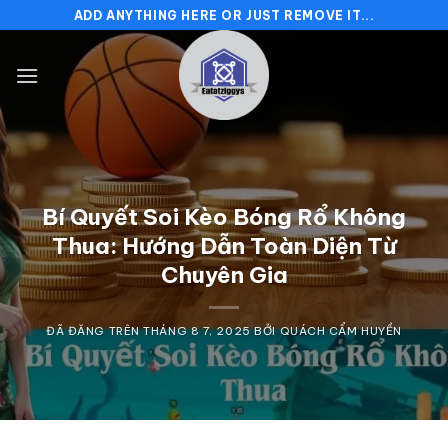
Chuyển
ADD ANYTHING HERE OR JUST REMOVE IT...
đến
nội
dung
Bí Quyết Soi Kèo Bóng Rổ Không
Thua: Hướng Dẫn Toàn Diện Từ
Chuyên Gia
ĐÃ ĐĂNG TRÊN
THÁNG 8 7, 2025
BỞI
QUÁCH CẨM HUYỀN