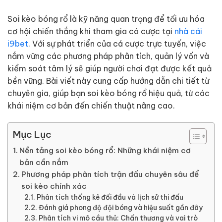
Soi kèo bóng rổ là kỹ năng quan trọng để tối ưu hóa
cơ hội chiến thắng khi tham gia cá cược tại
nhà cái
i9bet
. Với sự phát triển của cá cược trực tuyến, việc
nắm vững các phương pháp phân tích, quản lý vốn và
kiểm soát tâm lý sẽ giúp người chơi đạt được kết quả
bền vững. Bài viết này cung cấp hướng dẫn chi tiết từ
chuyên gia, giúp bạn soi kèo bóng rổ hiệu quả, từ các
khái niệm cơ bản đến chiến thuật nâng cao.
Mục Lục
Nền tảng soi kèo bóng rổ: Những khái niệm cơ
bản cần nắm
Phương pháp phân tích trận đấu chuyên sâu để
soi kèo chính xác
Phân tích thống kê đối đầu và lịch sử thi đấu
Đánh giá phong độ đội bóng và hiệu suất gần đây
Phân tích vi mô cầu thủ: Chấn thương và vai trò