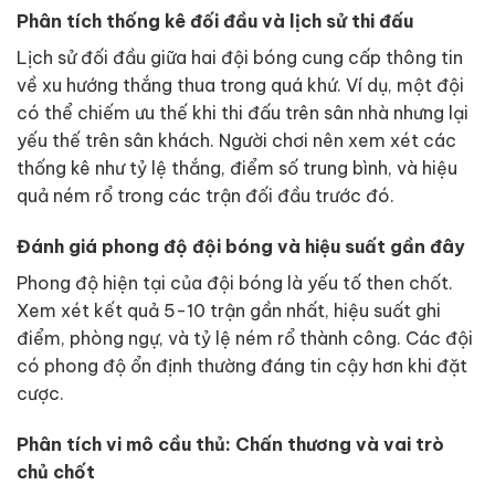
Phân tích thống kê đối đầu và lịch sử thi đấu
Lịch sử đối đầu giữa hai đội bóng cung cấp thông tin
về xu hướng thắng thua trong quá khứ. Ví dụ, một đội
có thể chiếm ưu thế khi thi đấu trên sân nhà nhưng lại
yếu thế trên sân khách. Người chơi nên xem xét các
thống kê như tỷ lệ thắng, điểm số trung bình, và hiệu
quả ném rổ trong các trận đối đầu trước đó.
Đánh giá phong độ đội bóng và hiệu suất gần đây
Phong độ hiện tại của đội bóng là yếu tố then chốt.
Xem xét kết quả 5-10 trận gần nhất, hiệu suất ghi
điểm, phòng ngự, và tỷ lệ ném rổ thành công. Các đội
có phong độ ổn định thường đáng tin cậy hơn khi đặt
cược.
Phân tích vi mô cầu thủ: Chấn thương và vai trò
chủ chốt