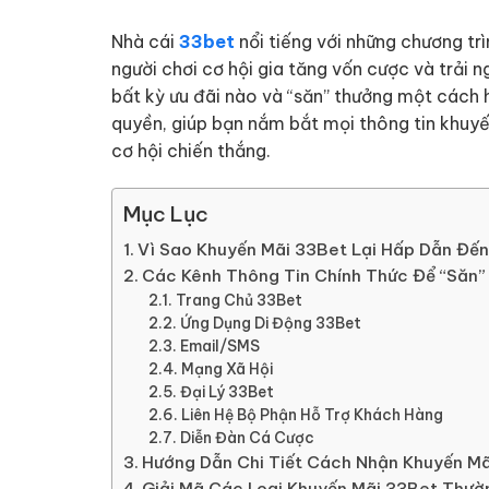
Nhà cái
33bet
nổi tiếng với những chương tr
người chơi cơ hội gia tăng vốn cược và trải 
bất kỳ ưu đãi nào và “săn” thưởng một cách hi
quyền, giúp bạn nắm bắt mọi thông tin khuyế
cơ hội chiến thắng.
Mục Lục
Vì Sao Khuyến Mãi 33Bet Lại Hấp Dẫn Đế
Các Kênh Thông Tin Chính Thức Để “Săn”
Trang Chủ 33Bet
Ứng Dụng Di Động 33Bet
Email/SMS
Mạng Xã Hội
Đại Lý 33Bet
Liên Hệ Bộ Phận Hỗ Trợ Khách Hàng
Diễn Đàn Cá Cược
Hướng Dẫn Chi Tiết Cách Nhận Khuyến M
Giải Mã Các Loại Khuyến Mãi 33Bet Thư