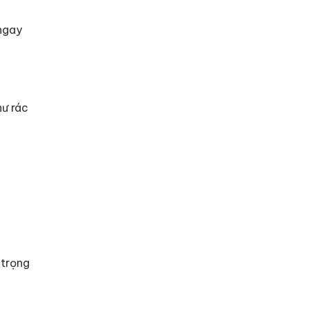
ngay
hư rác
 trọng