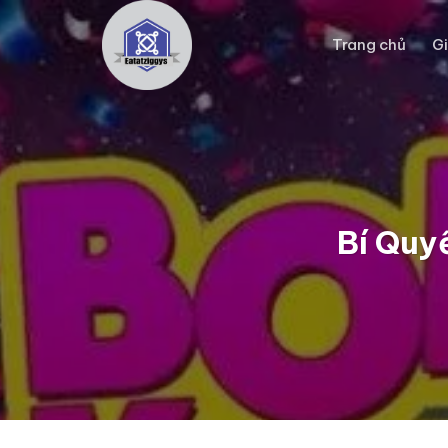
Chuyển
đến
Trang chủ
Gi
nội
dung
Bí Quy