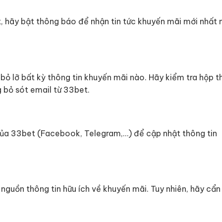
, hãy bật thông báo để nhận tin tức khuyến mãi mới nhất 
 lỡ bất kỳ thông tin khuyến mãi nào. Hãy kiểm tra hộp t
bỏ sót email từ 33bet.
của 33bet (Facebook, Telegram,…) để cập nhật thông tin
nguồn thông tin hữu ích về khuyến mãi. Tuy nhiên, hãy cẩn