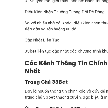
Khuyến mãi giới thiệu bạn bè: Nhận thưởng 
Điều Kiện Nhận Thưởng Tương Đối Dễ Dàng
So với nhiều nhà cái khác, điều kiện nhận t
tiếp cận và tận hưởng ưu đãi.
Cập Nhật Liên Tục
33bet liên tục cập nhật các chương trình kh
Các Kênh Thông Tin Chính
Nhất
Trang Chủ 33Bet
Đây là nguồn thông tin chính xác và đầy đủ 
trang chủ 33bet thường xuyên, đặc biệt là m