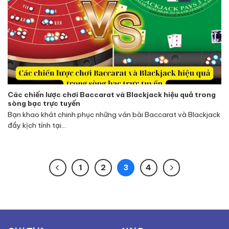
Các chiến lược chơi Baccarat và Blackjack hiệu quả trong
sòng bạc trực tuyến
Bạn khao khát chinh phục những ván bài Baccarat và Blackjack
đầy kịch tính tại...
1
2
3
4