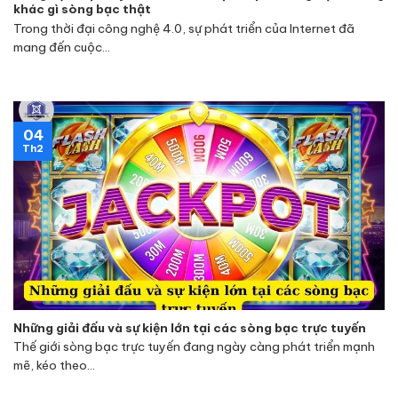
khác gì sòng bạc thật
Trong thời đại công nghệ 4.0, sự phát triển của Internet đã
mang đến cuộc...
04
Th2
Những giải đấu và sự kiện lớn tại các sòng bạc trực tuyến
Thế giới sòng bạc trực tuyến đang ngày càng phát triển mạnh
mẽ, kéo theo...