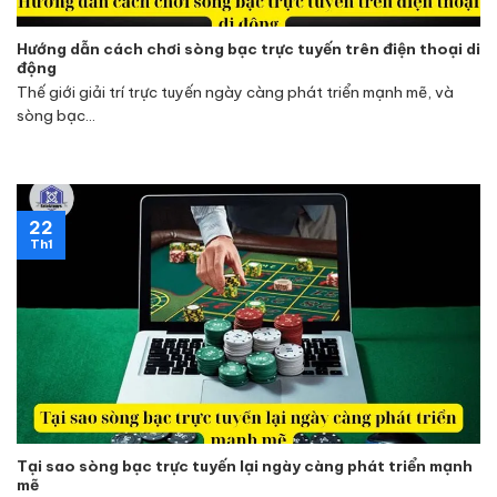
Hướng dẫn cách chơi sòng bạc trực tuyến trên điện thoại di
động
Thế giới giải trí trực tuyến ngày càng phát triển mạnh mẽ, và
sòng bạc...
22
Th1
Tại sao sòng bạc trực tuyến lại ngày càng phát triển mạnh
mẽ