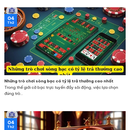
04
Th2
Những trò chơi sòng bạc có tỷ lệ trả thưởng cao nhất
Trong thế giới cờ bạc trực tuyến đầy sôi động, việc lựa chọn
đúng trò...
04
Th2