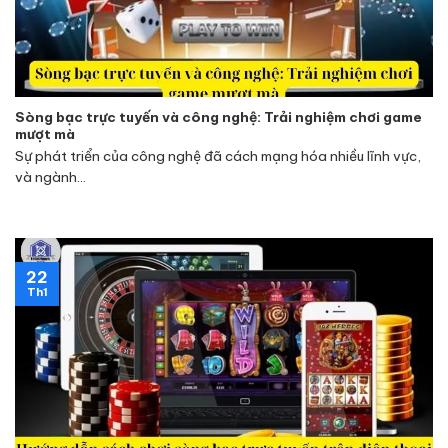
Sòng bạc trực tuyến và công nghệ: Trải nghiệm chơi game
mượt mà
Sự phát triển của công nghệ đã cách mạng hóa nhiều lĩnh vực,
và ngành...
22
Th1