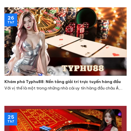
26
Th7
Khám phá Typhu88: Nền tảng giải trí trực tuyến hàng đầu
Với vị thế là một trong những nhà cái uy tín hàng đầu châu Á,...
25
Th7