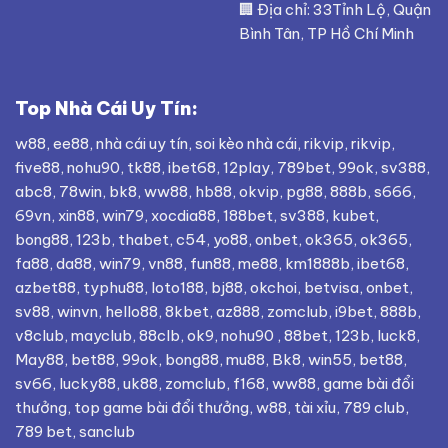
🏢 Địa chỉ: 33Tỉnh Lộ, Quận
Bình Tân, TP Hồ Chí Minh
Top Nhà Cái Uy Tín:
w88
,
ee88
,
nhà cái uy tín
,
soi kèo nhà cái
,
rikvip
,
rikvip
,
five88
,
nohu90
,
tk88
,
ibet68
,
12play
,
789bet
,
99ok
,
sv388
,
abc8
,
78win
,
bk8
,
ww88
,
hb88
,
okvip
,
pg88
,
888b
,
s666
,
69vn
,
xin88
,
win79
,
xocdia88
,
188bet
,
sv388
,
kubet
,
bong88
,
123b
,
thabet
,
c54
,
yo88
,
onbet
,
ok365
,
ok365
,
fa88
,
da88
,
win79
,
vn88
,
fun88
,
me88
,
km1888b
,
ibet68
,
azbet88
,
typhu88
,
loto188
,
bj88
,
okchoi
,
betvisa
,
onbet
,
sv88
,
winvn
,
hello88
,
8kbet
,
az888
,
zomclub
,
i9bet
,
888b
,
v8club
,
mayclub
,
88clb
,
ok9
,
nohu90
,
88bet
,
123b
,
luck8
,
May88
,
bet88
,
99ok
,
bong88
,
mu88
,
Bk8
,
win55
,
bet88
,
sv66
,
lucky88
,
uk88
,
zomclub
,
f168
,
ww88
,
game bài đổi
thưởng
,
top game bài đổi thưởng
,
w88
,
tài xỉu
,
789 club
,
789 bet
,
sanclub