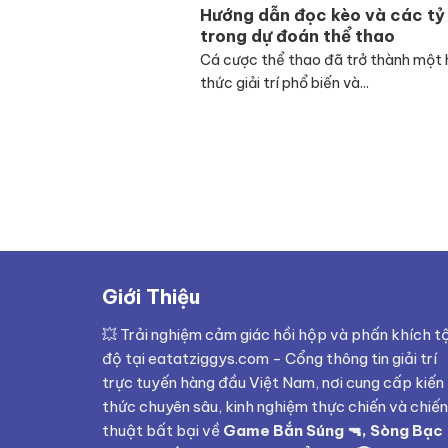
Hướng dẫn đọc kèo và các tỷ 
trong dự đoán thể thao
Cá cược thể thao đã trở thành một 
thức giải trí phổ biến và...
Giới Thiệu
💥 Trải nghiệm cảm giác hồi hộp và phấn khích t
độ tại eatatziggys.com - Cổng thông tin giải trí
trực tuyến hàng đầu Việt Nam, nơi cung cấp kiến
thức chuyên sâu, kinh nghiệm thực chiến và chiến
thuật bất bại về
Game Bắn Súng
🔫,
Sòng Bạc