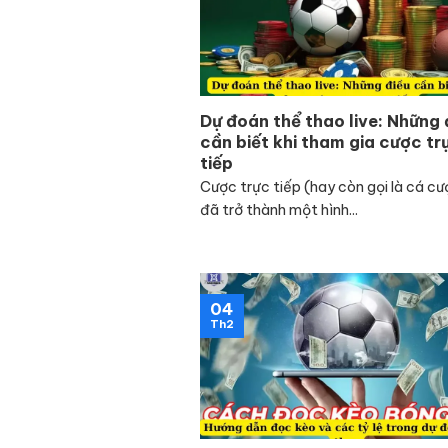
Dự đoán thể thao live: Những 
cần biết khi tham gia cược tr
tiếp
Cược trực tiếp (hay còn gọi là cá cượ
đã trở thành một hình...
04
Th2