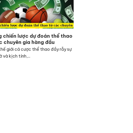
 chiến lược dự đoán thể thao
c chuyên gia hàng đầu
thế giới cá cược thể thao đầy rẫy sự
 và kịch tính,...