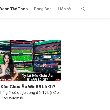
 Đoán Thể Thao
Bóng Bàn
Liên hệ
 Kèo Châu Âu Win55 Là Gì?
thế giới cá cược bóng đá, Tỷ Lệ Kèo
 tại Win55 là...